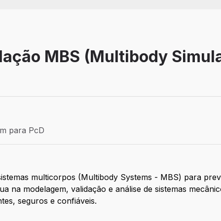
lação MBS (Multibody Simula
Efetivo
ém para PcD
para PcD
 sistemas multicorpos (Multibody Systems - MBS) para pre
tua na modelagem, validação e análise de sistemas mecâni
tes, seguros e confiáveis.