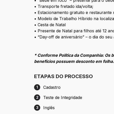
• “Bebê em foco” – presente para o beb
• Transporte fretado ida/volta;
• Estacionamento gratuito e restaurante 
• Modelo de Trabalho Híbrido na localiza
• Cesta de Natal
• Presente de Natal para filhos até 12 an
• “Day-off de aniversário” – o dia do seu
* Conforme Política da Companhia: Os b
benefícios possuem desconto em folha
ETAPAS DO PROCESSO
Cadastro
1
Etapa 1: Cadastro
Teste de Integridade
2
Etapa 2: Teste de Integridade
Inglês
3
Etapa 3: Inglês