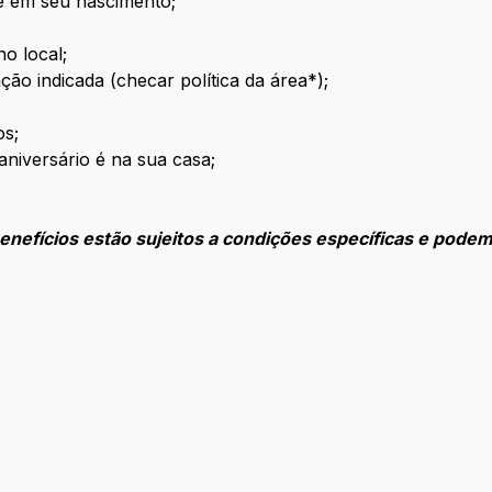
ê em seu nascimento;
no local;
ção indicada (checar política da área*);
os;
 aniversário é na sua casa;
enefícios estão sujeitos a condições específicas e podem
.