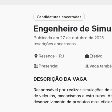
Candidaturas encerradas
Engenheiro de Simu
Publicada em 27 de outubro de 2025
Inscrições encerradas
Resende - RJ
Efetivo
Local de trabalho: Resende - RJ
Tipo de vaga: 
Presencial
Vaga tamb
Modelo de trabalho: Presencial
Vaga também 
DESCRIÇÃO DA VAGA
Responsável por realizar simulações de
de veículos, mecanismos e estruturas. A
desenvolvimento de produtos mais eficien