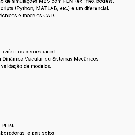
ção de simulações MBS com FEM (ex.: flex bodies).
ipts (Python, MATLAB, etc.) é um diferencial.
técnicos e modelos CAD.
roviário ou aeroespacial.
 Dinâmica Veicular ou Sistemas Mecânicos.
 validação de modelos.
– PLR*
boradoras, e pais solos)